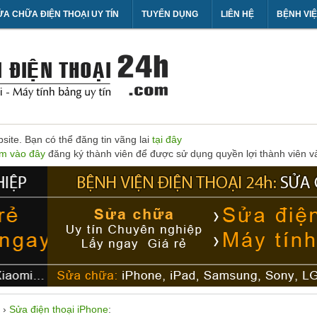
ỬA CHỮA ĐIỆN THOẠI UY TÍN
TUYỂN DỤNG
LIÊN HỆ
BỆNH VIỆ
ite. Bạn có thể đăng tin vãng lai
tại đây
m vào đây
đăng ký thành viên để được sử dụng quyền lợi thành viên và 
›
Sửa điện thoại iPhone
: