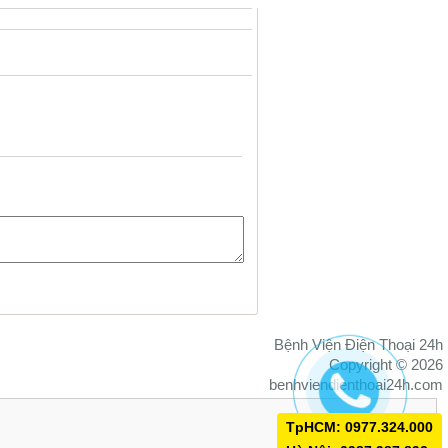
Bệnh Viện Điện Thoại 24h
Copyright © 2026
benhviendienthoai24h.com
TpHCM: 0977.324.000