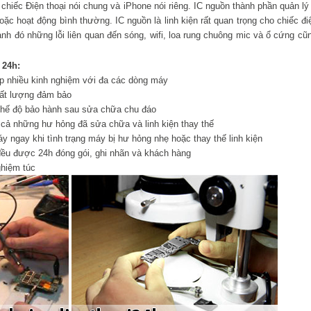
 chiếc Điện thoại nói chung và iPhone nói riêng. IC nguồn thành phần quản l
oặc hoạt động bình thường. IC nguồn là linh kiện rất quan trọng cho chiếc đi
h đó những lỗi liên quan đến sóng, wifi, loa rung chuông mic và ổ cứng cũ
 24h:
ệp nhiều kinh nghiệm với đa các dòng máy
chất lượng đảm bảo
 chế độ bảo hành sau sửa chữa chu đáo
cả những hư hỏng đã sửa chữa và linh kiện thay thế
 ngay khi tình trạng máy bị hư hỏng nhẹ hoặc thay thế linh kiện
đều được 24h đóng gói, ghi nhãn và khách hàng
ghiệm túc