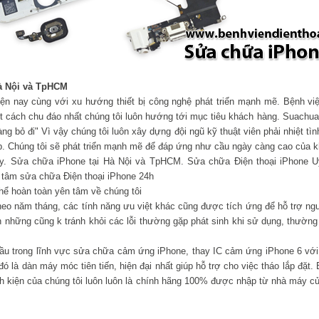
Hà Nội và TpHCM
iện nay cùng với xu hướng thiết bị công nghệ phát triển mạnh mẽ. Bệnh việ
 cách chu đáo nhất chúng tôi luôn hướng tới mục tiêu khách hàng. Suachuad
 bỏ đi" Vì vậy chúng tôi luôn xây dựng đội ngũ kỹ thuật viên phải nhiệt tình
p. Chúng tôi sẽ phát triển mạnh mẽ để đáp ứng như cầu ngày càng cao của 
y. Sửa chữa iPhone tại Hà Nội và TpHCM. Sửa chữa Điện thoại iPhone Uy 
 tâm sửa chữa Điện thoại iPhone 24h
hể hoàn toàn yên tâm về chúng tôi
eo năm tháng, các tính năng ưu việt khác cũng được tích ứng để hỗ trợ ngư
 những cũng k tránh khỏi các lỗi thường gặp phát sinh khi sử dụng, thường
 đầu trong lĩnh vực sửa chữa cảm ứng iPhone, thay IC cảm ứng iPhone 6 với
 là dàn máy móc tiên tiến, hiện đại nhất giúp hỗ trợ cho việc tháo lắp đặt. 
nh kiện của chúng tôi luôn luôn là chính hãng 100% được nhập từ nhà máy c