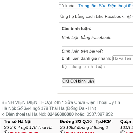
Từ khóa:
Trung tâm Sửa Điện thoại iP
Ủng hộ bằng cách Like Facebook:
@ 
Các bình luận:
Bình luận bằng Facebook:
Bình luận trên bài viết
Bình luận đánh giá nhanh:
BỆNH VIỆN ĐIỆN THOẠI 24h *
Sửa Chữa Điện Thoại Uy tín
Hà Nội: Số 3&4 ngõ 178 Thái Hà (Đống Đa - HN)
›› Điện thoại tại Hà Nội:
02466808800
hoặc:
0987.987.892
TpHCM: Số 1092 đường 3/2 TpHCM (gần ngã tư Lê Đại Hành)
Trụ sở Hà Nội
:
Đường 3/2 Q.10 - Tp.HCM
:
Quận 
›› Điện thoại TPHCM:
028.2244.2424
- Hotline:
0977.324.000
Số 3 & 4 ngõ 178 Thái Hà
Số 1092 đường 3 tháng 2
131A-B