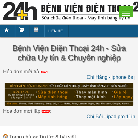
LIÊN HỆ
Bệnh Viện Điện Thoại 24h - Sửa
chữa Uy tín & Chuyên nghiệp
Hóa đơn mới trả
:
Chì Hằng - iphone 6s pl
Hóa đơn mới lập
:
Chị Bội - ipad pro 11in
Trang chủ
>>
Tin tức & bài viết