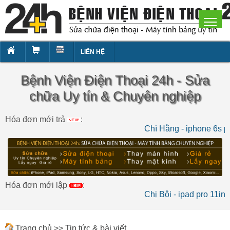
LIÊN HỆ
Bệnh Viện Điện Thoại 24h - Sửa
chữa Uy tín & Chuyên nghiệp
Hóa đơn mới trả
:
Chì Hằng - iphone 6s p
Hóa đơn mới lập
:
Chị Bội - ipad pro 11in
Trang chủ
>>
Tin tức & bài viết